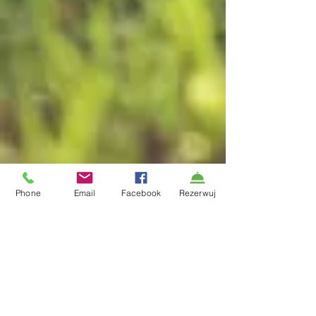
Phone
Email
Facebook
Rezerwuj